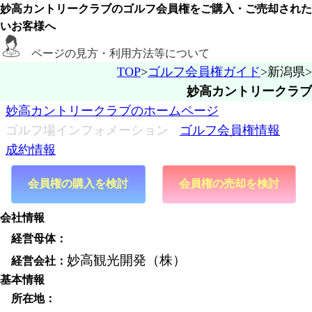
妙高カントリークラブ
のゴルフ会員権をご購入・ご売却された
いお客様へ
ページの見方・利用方法等について
TOP
ゴルフ会員権ガイド
新潟県
ゴルフ会員権ガイドのヘルプ
妙高カントリークラブ
妙高カントリークラブのホームページ
ゴルフ場インフォメーション
ゴルフ会員権情報
ゴルフ場経営会社・運営会社・グループ等
成約情報
経営母体
会社情報
妙高観光開発（株）
基本情報
経営会社