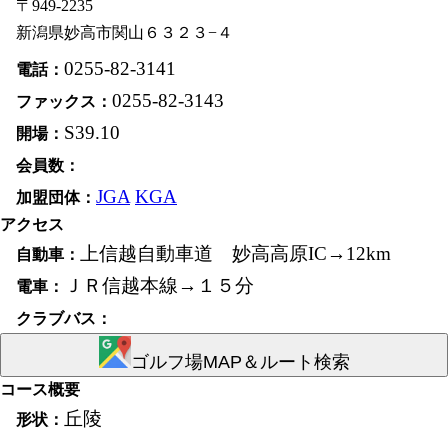
949-2235
新潟県妙高市関山
６３２３−４
運営会社
0255-82-3141
0255-82-3143
グループ
S39.10
JGA
KGA
アクセス
上信越自動車道 妙高高原IC→12km
ＪＲ信越本線→１５分
ゴルフ場MAP＆ルート検索
コース概要
丘陵
未登録