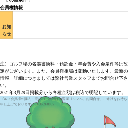
会員権情報
入会預託金
お知
らせ
注）ゴルフ場の名義書換料・預託金・年会費や入会条件等は改
年会費
定がございます。また、会員権相場は変動いたします。最新の
情報、詳細につきましては弊社営業スタッフまでお問合せ下さ
い。
2021年3月29日掲載分から各種金額は税込で明記しています。
ゴルフ会員権の購入・売却のご相談は加賀屋ゴルフへ。お問合せ、ご来社をお待ち
申し上げております。03-3669-8855
入会条件等